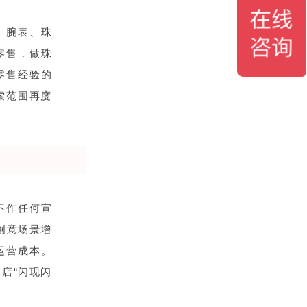
、腕表、珠
零售，做珠
零售经验的
索范围再度
不作任何宣
创意场景增
运营成本。
店“闪现闪