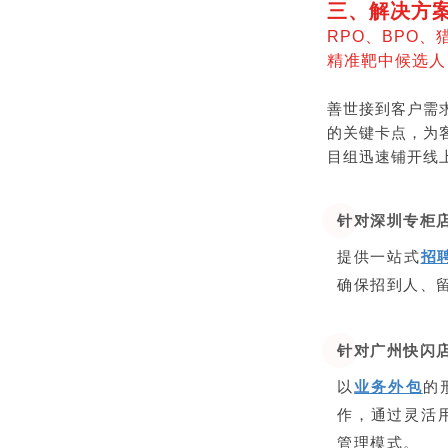
三、解决方
RPO、BPO
精准靶中候选人
善世接到客户需
的关键卡点，为
目组迅速铺开线
针对深圳专柜
提供一站式
招
确保招到人、
针对广州快闪
以
业务外包
的
作，通过灵活
管理模式。