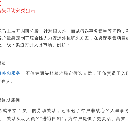
案
、猎头寻访分类狙击
求马上展开调研分析，针对招人难、面试筛选事务繁重等问题，
客户量身定制了综合性人力资源外包解决方案，在资深零售项目
上、线下渠道打开人脉市场。例如：
店员
聘外包服务
，不仅在源头处精准锁定候选人群，还负责员工入
留住人。
店短期雇佣
形式承接了员工的劳动关系，还承包了客户非核心的人事事
用工关系实现人员的“进退自如”，为客户提供了更灵活、高效