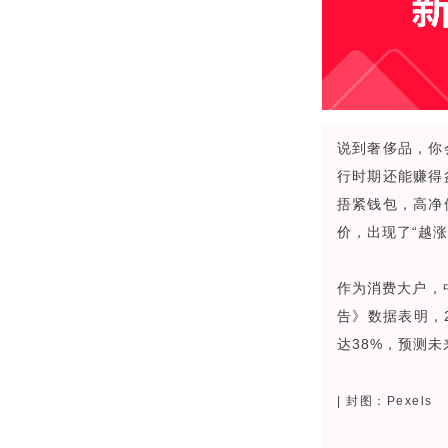
说到奢侈品，你
行时期还能赚得
捂紧钱包，高净
价，出现了“越
作为消费大户，
告》数据表明，
达38%，预测
|
封图：Pexels