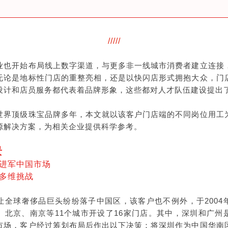
/////
业也开始布局线上数字渠道，与更多非一线城市消费者建立连接
无论是地标性门店的重整亮相，还是以快闪店形式拥抱大众，门
设计和店员服务都代表着品牌形象，这些都对人才队伍建设提出
世界顶级珠宝品牌多年，本文就以该客户门店端的不同岗位用工
源解决方案，为相关企业提供科学参考。
景
进军中国市场
多维挑战
让全球奢侈品巨头纷纷落子中国区，该客户也不例外，于2004
、北京、南京等11个城市开设了16家门店。其中，深圳和广州
市场，客户经过筹划布局后作出以下决策：将深圳作为中国华南